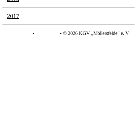
2017
Datenschutz
•
Impressum
•
© 2026 KGV „Möllersfelde“ e. V.