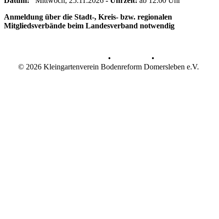
Datum:
Mittwoch, 25.11.2026
- Uhrzeit:
ab 12:00 Uhr
Anmeldung über die Stadt-, Kreis- bzw. regionalen
Mitgliedsverbände beim Landesverband notwendig
Datenschutz
•
Impressum
•
© 2026 Kleingartenverein Bodenreform Domersleben e.V.