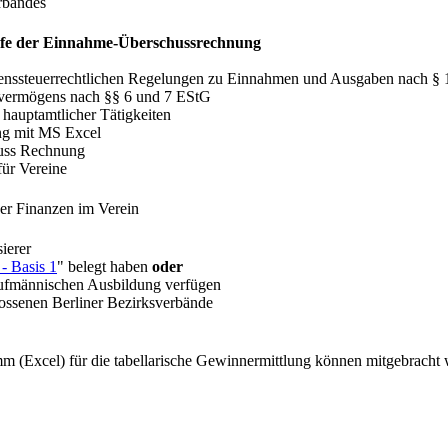
erbandes
ilfe der Einnahme-Überschussrechnung
enssteuerrechtlichen Regelungen zu Einnahmen und Ausgaben nach § 
evermögens nach §§ 6 und 7 EStG
 hauptamtlicher Tätigkeiten
ung mit MS Excel
uss Rechnung
für Vereine
r Finanzen im Verein
ierer
- Basis 1
" belegt haben
oder
aufmännischen Ausbildung verfügen
lossenen Berliner Bezirksverbände
m (Excel) für die tabellarische Gewinnermittlung können mitgebrac