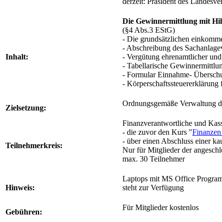
derzeit: Präsident des Landesv
Die Gewinnermittlung mit H
(§4 Abs.3 EStG)
- Die grundsätzlichen einkomm
- Abschreibung des Sachanlag
Inhalt:
- Vergütung ehrenamtlicher und
- Tabellarische Gewinnermittl
- Formular Einnahme- Übersch
- Körperschaftssteuererklärung 
Ordnungsgemäße Verwaltung de
Zielsetzung:
Finanzverantwortliche und Kass
- die zuvor den Kurs "
Finanzen 
- über einen Abschluss einer k
Teilnehmerkreis:
Nur für Mitglieder der angesch
max. 30 Teilnehmer
Laptops mit MS Office Program
Hinweis:
steht zur Verfügung
Für Mitglieder kostenlos
Gebühren: