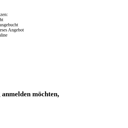
zen:
ht
ausgebucht
ieses Angebot
line
ng anmelden möchten,