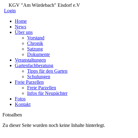
KGV "Am Würdebach" Eisdorf e.V
Login
Home
News
Über uns
Vorstand
Chronik
Satzung
Dokumente
Veranstaltungen
Gartenfachberatung
Tipps für den Garten
Schulungen
Freie Parzellen
Freie Parzellen
Infos für Neupächter
Fotos
Kontakt
Fotoalben
Zu dieser Seite wurden noch keine Inhalte hinterlegt.