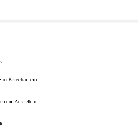
s
e in Kriechau ein
en und Ausstellern
lt