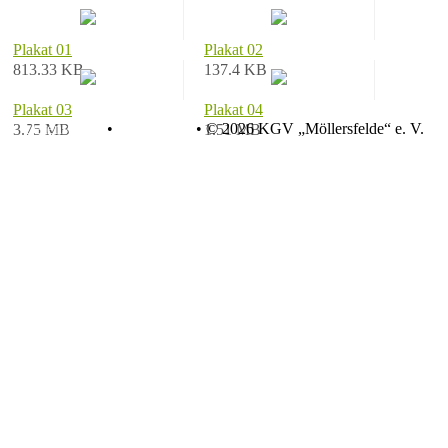
Plakat 01
Plakat 02
813.33 KB
137.4 KB
Plakat 03
Plakat 04
Datenschutz
•
Impressum
•
© 2026 KGV „Möllersfelde“ e. V.
3.75 MB
1.51 MB