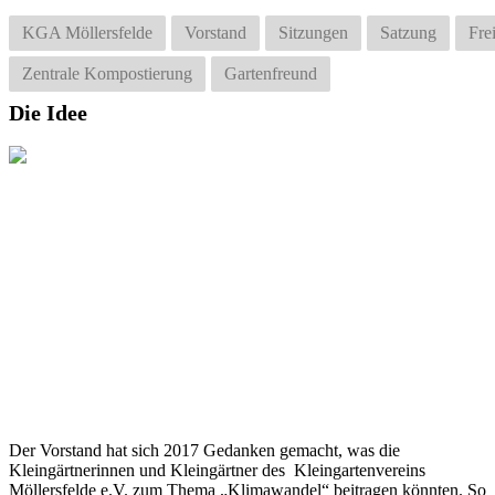
KGA Möllersfelde
Vorstand
Sitzungen
Satzung
Fre
Zentrale Kompostierung
Gartenfreund
Die
Idee
Der Vorstand hat sich 2017 Gedanken gemacht, was die
Kleingärtnerinnen und Kleingärtner des Kleingartenvereins
Möllersfelde e.V. zum Thema „Klimawandel“ beitragen könnten. So