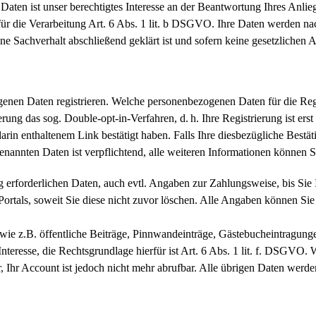
Daten ist unser berechtigtes Interesse an der Beantwortung Ihres Anlie
für die Verarbeitung Art. 6 Abs. 1 lit. b DSGVO. Ihre Daten werden nac
ene Sachverhalt abschließend geklärt ist und sofern keine gesetzlichen
nen Daten registrieren. Welche personenbezogenen Daten für die Regis
erung das sog. Double-opt-in-Verfahren, d. h. Ihre Registrierung ist e
in enthaltenem Link bestätigt haben. Falls Ihre diesbezügliche Bestä
annten Daten ist verpflichtend, alle weiteren Informationen können Sie
ng erforderlichen Daten, auch evtl. Angaben zur Zahlungsweise, bis Sie
 Portals, soweit Sie diese nicht zuvor löschen. Alle Angaben können S
(wie z.B. öffentliche Beiträge, Pinnwandeinträge, Gästebucheintragunge
nteresse, die Rechtsgrundlage hierfür ist Art. 6 Abs. 1 lit. f. DSGVO. 
, Ihr Account ist jedoch nicht mehr abrufbar. Alle übrigen Daten werden