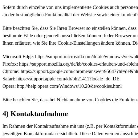
Sofern durch einzelne von uns implementierte Cookies auch personenb
an der bestmöglichen Funktionalität der Website sowie einer kundenf
Bitte beachten Sie, dass Sie Ihren Browser so einstellen können, da
bestimmte Fälle oder generell ausschließen können. Jeder Browser unt
Ihnen erläutert, wie Sie Ihre Cookie-Einstellungen ändern können. Di
Microsoft Edge: https://support.microsoft.com/de-de/windows/verw
Firefox: https://support.mozilla.org/de/kb/cookies-erlauben-und-ableh
Chrome: https://support.google.com/chrome/answer/95647?hl=de&h
Safari: https://support.apple.com/kb/ph21411?locale=de_DE
Opera: http://help.opera.com/Windows/10.20/de/cookies.html
Bitte beachten Sie, dass bei Nichtannahme von Cookies die Funktional
4) Kontaktaufnahme
Im Rahmen der Kontaktaufnahme mit uns (z.B. per Kontaktformular 
jeweiligen Kontaktformular ersichtlich. Diese Daten werden ausschl