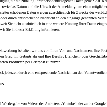
nwilligung für die Nutzung Ihrer personenbezogenen Daten gemäß Art. 
se sowie das Datum und die Uhrzeit der Anmeldung, um einen möglichen
etter erhobenen Daten werden ausschließlich für Zwecke der werblic
r oder durch entsprechende Nachricht an den eingangs genannten Verant
oweit Sie nicht ausdrücklich in eine weitere Nutzung Ihrer Daten einge
wir Sie in dieser Erklärung informieren.
irektwerbung behalten wir uns vor, Ihren Vor- und Nachnamen, Ihre Pos
hen Grad, Ihr Geburtsjahr und Ihre Berufs-, Branchen- oder Geschäfts
eren Produkten per Briefpost zu nutzen.
k jederzeit durch eine entsprechende Nachricht an den Verantwortlich
os
und Wiedergabe von Videos des Anbieters „Youtube“, der zu der Goog