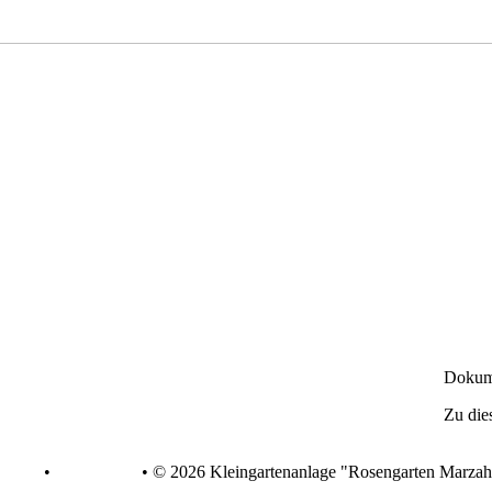
Dokum
Zu die
chutz
•
Impressum
•
© 2026 Kleingartenanlage "Rosengarten Marzah