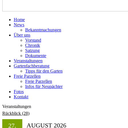
Home
News
Bekanntmachungen
Über uns
Vorstand
Chronik
Satzung
Dokumente
Veranstaltungen
Gartenfachberatung
Tipps für den Garten
Freie Parzellen
Freie Parzellen
Infos für Neupächter
Fotos
Kontakt
Veranstaltungen
Rückblick (28)
AUGUST 2026
27.