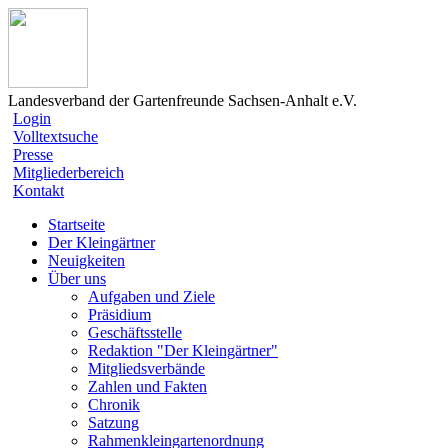
Landesverband der Gartenfreunde Sachsen-Anhalt e.V.
Login
Volltextsuche
Presse
Mitgliederbereich
Kontakt
Startseite
Der Kleingärtner
Neuigkeiten
Über uns
Aufgaben und Ziele
Präsidium
Geschäftsstelle
Redaktion "Der Kleingärtner"
Mitgliedsverbände
Zahlen und Fakten
Chronik
Satzung
Rahmenkleingartenordnung