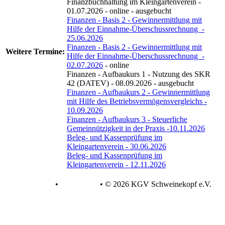
Finanzbuchhaltung im Kleingartenverein -
01.07.2026 - online - ausgebucht
Finanzen - Basis 2 - Gewinnermittlung mit
Hilfe der Einnahme-Überschussrechnung -
25.06.2026
Finanzen - Basis 2 - Gewinnermittlung mit
Weitere
Termine:
Hilfe der Einnahme-Überschussrechnung -
02.07.2026
- online
Finanzen - Aufbaukurs 1 - Nutzung des SKR
42 (DATEV) - 08.09.2026 - ausgebucht
Finanzen - Aufbaukurs 2 - Gewinnermittlung
mit Hilfe des Betriebsvermögensvergleichs -
10.09.2026
Finanzen - Aufbaukurs 3 - Steuerliche
Gemeinnützigkeit in der Praxis -10.11.2026
Beleg- und Kassenprüfung im
Kleingartenverein - 30.06.2026
Beleg- und Kassenprüfung im
Kleingartenverein - 12.11.2026
Datenschutz
•
Impressum
•
© 2026 KGV Schweinekopf e.V.