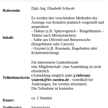
Dipl.-Ing. Elisabeth Schwab
Referentin
Es werden drei verschiedene Methoden des
Auszugs von Kräutern praktisch vorgestellt und
ausprobiert:
- Tinktur (z.B. Spitzwegerich – Ringelblumen –
Tinktur nach Mückenstichen)
Inhalt:
- Salbe aus Olivenöl und Bienenwachs
(Ringelblume oder Giersch)
- Oxymel (z.B. Rosmarin, Hagebutten oder
Kräutermischung)
Für interessierte Gartenfreunde
eine Mitgliedschaft / eine Anmeldung ist nicht
erforderlich
(Anmeldung möglich unter
j.viebranz-
Teilnehmerkreis:
wiatrek@bv-sueden.de
- vorteilhaft bei
Änderungen, Sie werden informiert)
Die Teilnahme ist kostenlos
ca. 2 Stunden
Dauer:
Treffpunkt:
Vereinsheim