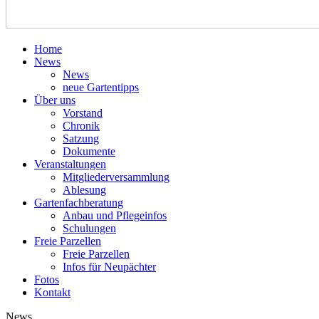
Home
News
News
neue Gartentipps
Über uns
Vorstand
Chronik
Satzung
Dokumente
Veranstaltungen
Mitgliederversammlung
Ablesung
Gartenfachberatung
Anbau und Pflegeinfos
Schulungen
Freie Parzellen
Freie Parzellen
Infos für Neupächter
Fotos
Kontakt
News