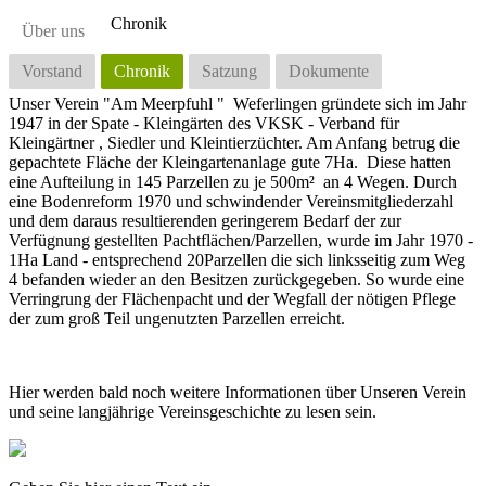
Chronik
Über uns
Vorstand
Chronik
Satzung
Dokumente
Unser Verein "Am Meerpfuhl " Weferlingen gründete sich im Jahr
1947 in der Spate - Kleingärten des VKSK - Verband für
Kleingärtner , Siedler und Kleintierzüchter. Am Anfang betrug die
gepachtete Fläche der Kleingartenanlage gute 7Ha. Diese hatten
eine Aufteilung in 145 Parzellen zu je 500m² an 4 Wegen. Durch
eine Bodenreform 1970 und schwindender Vereinsmitgliederzahl
und dem daraus resultierenden geringerem Bedarf der zur
Verfügnung gestellten Pachtflächen/Parzellen, wurde im Jahr 1970 -
1Ha Land - entsprechend 20Parzellen die sich linksseitig zum Weg
4 befanden wieder an den Besitzen zurückgegeben. So wurde eine
Verringrung der Flächenpacht und der Wegfall der nötigen Pflege
der zum groß Teil ungenutzten Parzellen erreicht.
Hier werden bald noch weitere Informationen über Unseren Verein
und seine langjährige Vereinsgeschichte zu lesen sein.