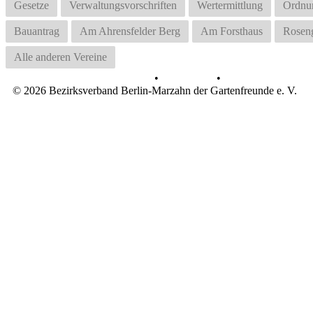
Gesetze
Verwaltungsvorschriften
Wertermittlung
Ordnu
Bauantrag
Am Ahrensfelder Berg
Am Forsthaus
Rosen
Alle anderen Vereine
Datenschutz
•
Impressum
•
© 2026 Bezirksverband Berlin-Marzahn der Gartenfreunde e. V.