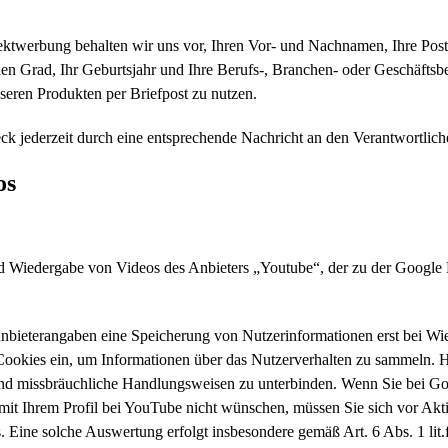
irektwerbung behalten wir uns vor, Ihren Vor- und Nachnamen, Ihre Pos
hen Grad, Ihr Geburtsjahr und Ihre Berufs-, Branchen- oder Geschäfts
eren Produkten per Briefpost zu nutzen.
k jederzeit durch eine entsprechende Nachricht an den Verantwortlich
os
und Wiedergabe von Videos des Anbieters „Youtube“, der zu der Goog
nbieterangaben eine Speicherung von Nutzerinformationen erst bei Wi
“ Cookies ein, um Informationen über das Nutzerverhalten zu sammeln.
n und missbräuchliche Handlungsweisen zu unterbinden. Wenn Sie bei G
t Ihrem Profil bei YouTube nicht wünschen, müssen Sie sich vor Aktiv
us. Eine solche Auswertung erfolgt insbesondere gemäß Art. 6 Abs. 1 l