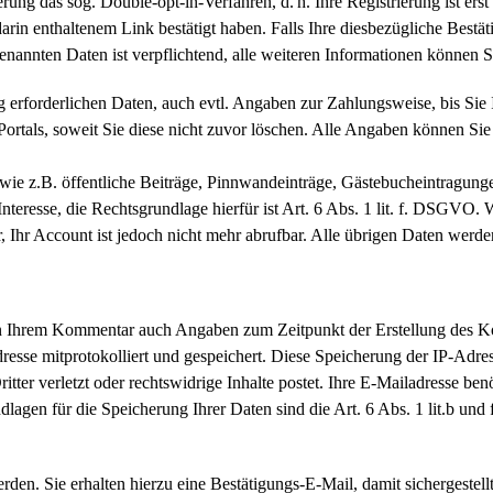
erung das sog. Double-opt-in-Verfahren, d. h. Ihre Registrierung ist e
in enthaltenem Link bestätigt haben. Falls Ihre diesbezügliche Bestä
annten Daten ist verpflichtend, alle weiteren Informationen können Sie
ng erforderlichen Daten, auch evtl. Angaben zur Zahlungsweise, bis Sie
 Portals, soweit Sie diese nicht zuvor löschen. Alle Angaben können S
(wie z.B. öffentliche Beiträge, Pinnwandeinträge, Gästebucheintragunge
nteresse, die Rechtsgrundlage hierfür ist Art. 6 Abs. 1 lit. f. DSGVO. 
, Ihr Account ist jedoch nicht mehr abrufbar. Alle übrigen Daten werden
n Ihrem Kommentar auch Angaben zum Zeitpunkt der Erstellung des
dresse mitprotokolliert und gespeichert. Diese Speicherung der IP-Adres
r verletzt oder rechtswidrige Inhalte postet. Ihre E-Mailadresse benöti
rundlagen für die Speicherung Ihrer Daten sind die Art. 6 Abs. 1 lit.b
en. Sie erhalten hierzu eine Bestätigungs-E-Mail, damit sichergestel