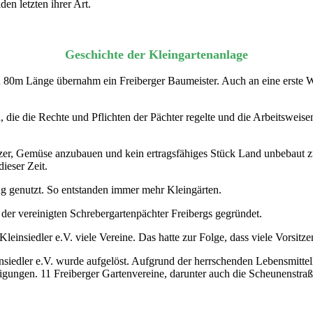
en letzten ihrer Art.
Geschichte der Kleingartenanlage
80m Länge übernahm ein Freiberger Baumeister. Auch an eine erste W
die die Rechte und Pflichten der Pächter regelte und die Arbeitsweise
itzer, Gemüse anzubauen und kein ertragsfähiges Stück Land unbebaut 
ieser Zeit.
g genutzt. So entstanden immer mehr Kleingärten.
der vereinigten Schrebergartenpächter Freibergs gegründet.
insiedler e.V. viele Vereine. Das hatte zur Folge, dass viele Vorsitze
nsiedler e.V. wurde aufgelöst. Aufgrund der herrschenden Lebensmittel
igungen. 11 Freiberger Gartenvereine, darunter auch die Scheunenstra