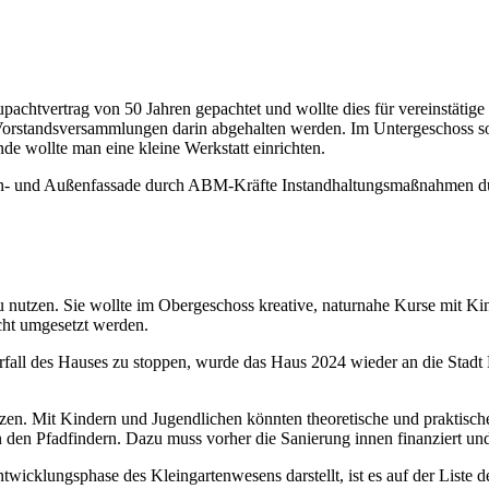
pachtvertrag von 50 Jahren gepachtet und wollte dies für vereinstätig
 Vorstandsversammlungen darin abgehalten werden. Im Untergeschoss s
nde wollte man eine kleine Werkstatt einrichten.
n- und Außenfassade durch ABM-Kräfte Instandhaltungsmaßnahmen du
zu nutzen. Sie wollte im Obergeschoss kreative, naturnahe Kurse mit 
cht umgesetzt werden.
erfall des Hauses zu stoppen, wurde das Haus 2024 wieder an die Stad
 nutzen. Mit Kindern und Jugendlichen könnten theoretische und prakt
den Pfadfindern. Dazu muss vorher die Sanierung innen finanziert und
Entwicklungsphase des Kleingartenwesens darstellt, ist es auf der Liste