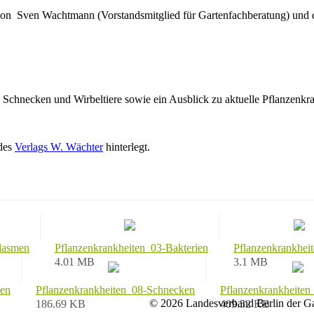
von Sven Wachtmann (Vorstandsmitglied für Gartenfachberatung) und 
 Schnecken und Wirbeltiere sowie ein Ausblick zu aktuelle Pflanzenkra
 des
Verlags W. Wächter
hinterlegt.
lasmen
Pflanzenkrankheiten_03-Bakterien
Pflanzenkrankheit
4.01 MB
3.1 MB
ten
Pflanzenkrankheiten_08-Schnecken
Pflanzenkrankheiten_
© 2026 Landesverband Berlin der Ga
186.69 KB
409.52 KB