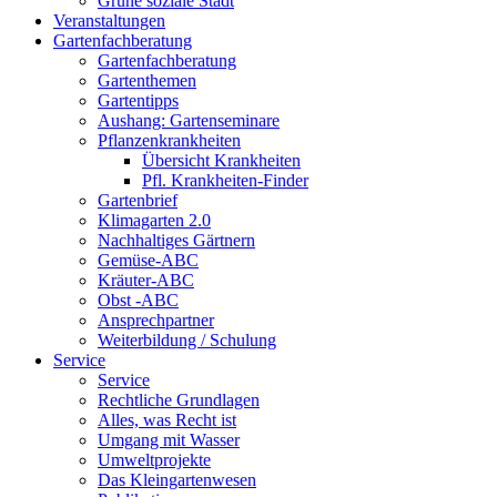
Grüne soziale Stadt
Veranstaltungen
Gartenfachberatung
Gartenfachberatung
Gartenthemen
Gartentipps
Aushang: Gartenseminare
Pflanzenkrankheiten
Übersicht Krankheiten
Pfl. Krankheiten-Finder
Gartenbrief
Klimagarten 2.0
Nachhaltiges Gärtnern
Gemüse-ABC
Kräuter-ABC
Obst -ABC
Ansprechpartner
Weiterbildung / Schulung
Service
Service
Rechtliche Grundlagen
Alles, was Recht ist
Umgang mit Wasser
Umweltprojekte
Das Kleingartenwesen