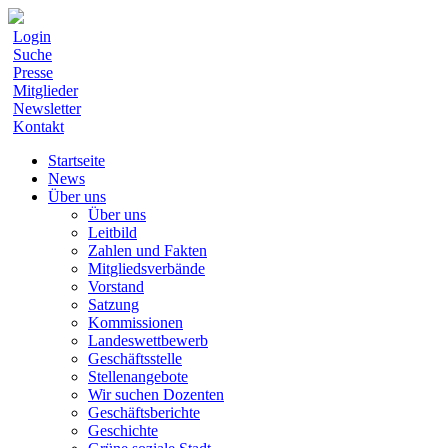
Login
Suche
Presse
Mitglieder
Newsletter
Kontakt
Startseite
News
Über uns
Über uns
Leitbild
Zahlen und Fakten
Mitgliedsverbände
Vorstand
Satzung
Kommissionen
Landeswettbewerb
Geschäftsstelle
Stellenangebote
Wir suchen Dozenten
Geschäftsberichte
Geschichte