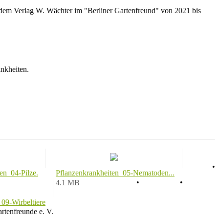
dem Verlag W. Wächter im "Berliner Gartenfreund" von 2021 bis
nkheiten.
AGB
•
en_04-Pilze.
Pflanzenkrankheiten_05-Nematoden...
Datenschutz
•
Impressum
•
4.1 MB
09-Wirbeltiere
rtenfreunde e. V.