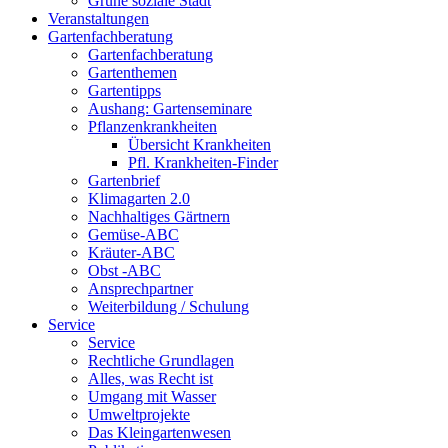
Grüne soziale Stadt
Veranstaltungen
Gartenfachberatung
Gartenfachberatung
Gartenthemen
Gartentipps
Aushang: Gartenseminare
Pflanzenkrankheiten
Übersicht Krankheiten
Pfl. Krankheiten-Finder
Gartenbrief
Klimagarten 2.0
Nachhaltiges Gärtnern
Gemüse-ABC
Kräuter-ABC
Obst -ABC
Ansprechpartner
Weiterbildung / Schulung
Service
Service
Rechtliche Grundlagen
Alles, was Recht ist
Umgang mit Wasser
Umweltprojekte
Das Kleingartenwesen