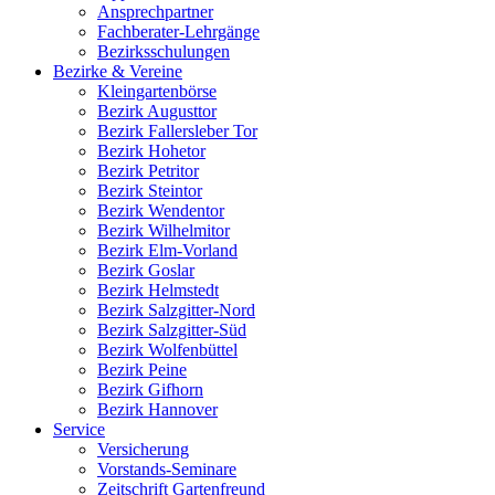
Ansprechpartner
Fachberater-Lehrgänge
Bezirksschulungen
Bezirke & Vereine
Kleingartenbörse
Bezirk Augusttor
Bezirk Fallersleber Tor
Bezirk Hohetor
Bezirk Petritor
Bezirk Steintor
Bezirk Wendentor
Bezirk Wilhelmitor
Bezirk Elm-Vorland
Bezirk Goslar
Bezirk Helmstedt
Bezirk Salzgitter-Nord
Bezirk Salzgitter-Süd
Bezirk Wolfenbüttel
Bezirk Peine
Bezirk Gifhorn
Bezirk Hannover
Service
Versicherung
Vorstands-Seminare
Zeitschrift Gartenfreund