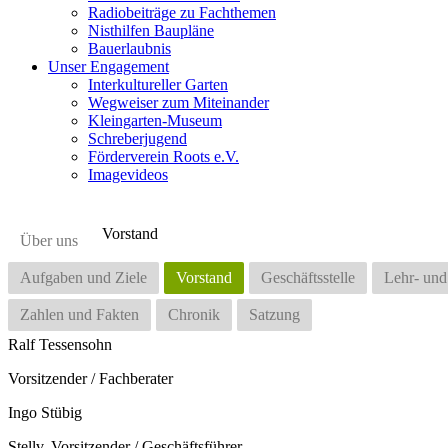
Radiobeiträge zu Fachthemen
Nisthilfen Baupläne
Bauerlaubnis
Unser Engagement
Interkultureller Garten
Wegweiser zum Miteinander
Kleingarten-Museum
Schreberjugend
Förderverein Roots e.V.
Imagevideos
Vorstand
Über uns
Aufgaben und Ziele
Vorstand
Geschäftsstelle
Lehr- und
Zahlen und Fakten
Chronik
Satzung
Ralf Tessensohn
Vorsitzender / Fachberater
Ingo Stübig
Stellv. Vorsitzender / Geschäftsführer