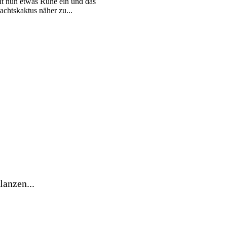
ht nun etwas Ruhe ein und das
chtskaktus näher zu...
anzen...
chsende Rohstoffe