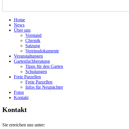
Home
News
Über uns
Vorstand
Chronik
Satzung
Vereinsdokumente
Veranstaltungen
Gartenfachberatung
Tipps für den Garten
Schulungen
Freie Parzellen
Freie Parzellen
Infos für Neupächter
Fotos
Kontakt
Kontakt
Sie erreichen uns unter: